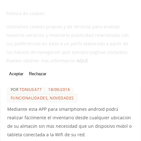
NO-LIMITS WEB DESIGN
Política de cookies
Utilizamos cookies propias y de terceros para analizar
nuestros servicios y mostrarte publicidad relacionada con
tus preferencias en base a un perfil elaborado a partir de
tus hábitos de navegación (por ejemplo páginas visitadas).
Puedes obtener más información
AQUÍ
Nueva APP para introducción de
Aceptar
Rechazar
inventarios
POR
TONIUSA77
18/09/2016
FUNCIONALIDADES
,
NOVEDADES
Mediante esta APP para smartphones android podrá
realizar fácilmente el inventario desde cualquier ubicación
de su almacén sin más necesidad que un disposivo móbil o
tableta conectada a la Wifi de su red.