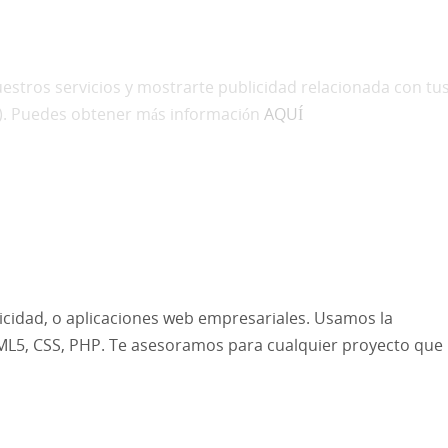
uestros servicios y mostrarte publicidad relacionada con tus
s). Puedes obtener más información
AQUÍ
D
PORTOFOLIO
SOPORTE TÉCNICO
icidad, o aplicaciones web empresariales. Usamos la
ML5, CSS, PHP. Te asesoramos para cualquier proyecto que