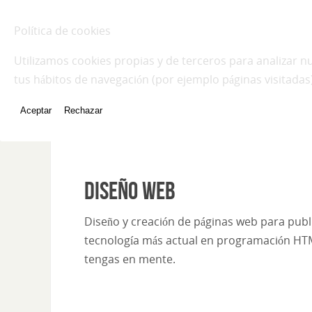
NO-LIMITS WEB DESIGN
Política de cookies
Utilizamos cookies propias y de terceros para analizar n
tus hábitos de navegación (por ejemplo páginas visitada
INICIO
DISEÑO WEB
POLÍTICA DE PRIVACIDA
Aceptar
Rechazar
Diseño web
Diseño y creación de páginas web para publ
tecnología más actual en programación HT
tengas en mente.