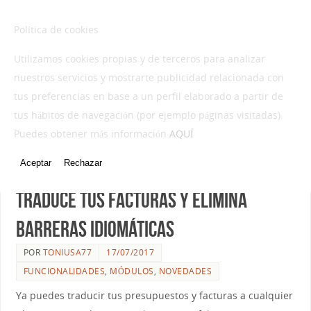
NO-LIMITS WEB DESIGN
Política de cookies
Utilizamos cookies propias y de terceros para analizar
nuestros servicios y mostrarte publicidad relacionada con
tus preferencias en base a un perfil elaborado a partir de
tus hábitos de navegación (por ejemplo páginas visitadas).
Puedes obtener más información
AQUÍ
CATEGORÍA:
MÓDULOS
Aceptar
Rechazar
NO HAY COMENTARIOS
Traduce tus facturas y elimina
barreras idiomáticas
POR
TONIUSA77
17/07/2017
FUNCIONALIDADES
,
MÓDULOS
,
NOVEDADES
Ya puedes traducir tus presupuestos y facturas a cualquier